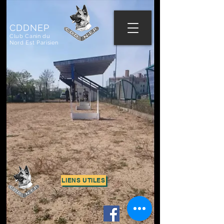
CDDNEP
Club Canin du
Nord Est Parisien
LIENS UTILES