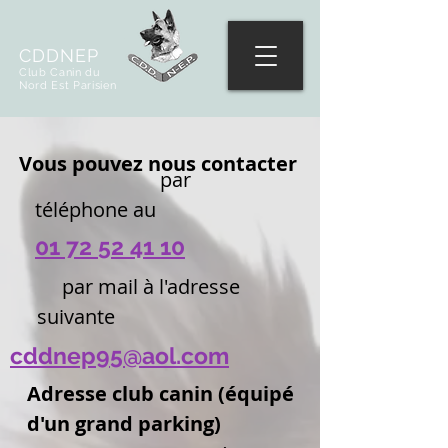
CDDNEP
Club Canin du
Nord Est Parisien
Vous pouvez nous contacter
par
téléphone au
01 72 52 41 10
par mail à l'adresse
suivante
cddnep95@aol.com
Adresse club canin (équipé
d'un grand parking)