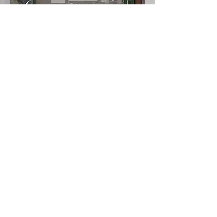
DD (degrés décimaux)
Latitude :
48.965651
Longitude :
2.410733