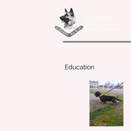
CDDNEP
Club Canin du
Nord Est Parisien
Education