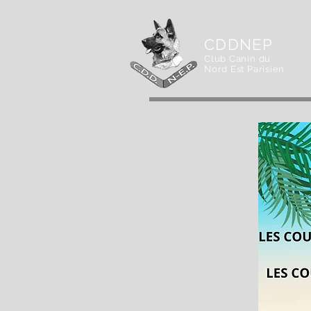
CDDNEP
Club Canin du
Nord Est Parisien