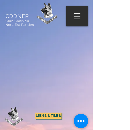
CDDNEP
Club Canin du
Nord Est Parisien
LIENS UTILES